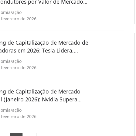
ondutores por Valor de Mercado
neiro de 2026: NVIDIA e TSMC
nomia
/
ação
ram
 fevereiro de 2026
ng de Capitalização de Mercado de
doras em 2026: Tesla Lidera,
sas Chinesas Surpreendem
nomia
/
ação
 fevereiro de 2026
ng de Capitalização de Mercado
l (Janeiro 2026): Nvidia Supera
tes da Tecnologia
nomia
/
ação
 fevereiro de 2026