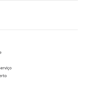
e
erviço
erto