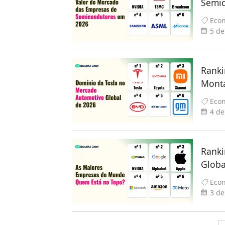
Semic
em Ja
Eco
Lide
5 de
Ranki
Monta
Empre
Eco
4 de
Ranki
Globa
Gigan
Eco
3 de