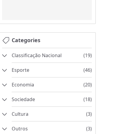
Categories
Classificação Nacional
(
19
)
Esporte
(
46
)
Futebol
Economia
(
(
30
20
)
)
beisebol
PIB
Sociedade
(
(
11
18
(
2
)
)
)
ação
Cultura
(
(
3
3
)
)
Outros
(
3
)